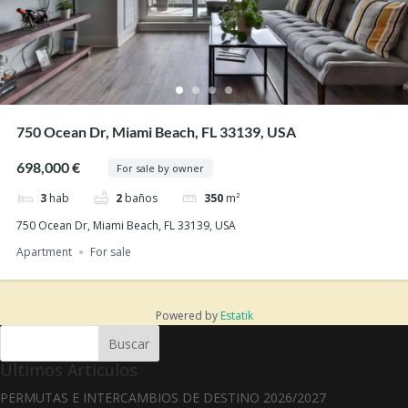
750 Ocean Dr, Miami Beach, FL 33139, USA
698,000 €
For sale by owner
3
hab
2
baños
350
m²
750 Ocean Dr, Miami Beach, FL 33139, USA
Apartment
For sale
Powered by
Estatik
Buscar
Últimos Articulos
PERMUTAS E INTERCAMBIOS DE DESTINO 2026/2027