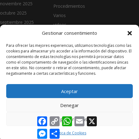
noviembre 2025
Procedimientos
octubre 2025
Varios
septiembre 2025
videos
agosto 2025
Gestionar consentimiento
julio 2025
(C) 2025 - Alojamiento y diseño por
Para ofrecer las mejores experiencias, utilizamos tecnologías como las
junio 2025
cookies para almacenar y/o acceder a la información del dispositivo. El
HGM Network
-
Política de
consentimiento de estas tecnologías nos permitirá procesar datos
Cookies
-
Privacidad
mayo 2025
como el comportamiento de navegación o las identificaciones únicas
en este sitio. No consentir o retirar el consentimiento, puede afectar
abril 2025
negativamente a ciertas características y funciones.
marzo 2025
febrero 2025
Aceptar
enero 2025
Denegar
noviembre 2024
septiembre 2024
Facebook
Copy
WhatsApp
Email
X
Ver preferencias
Link
junio 2024
Messenger
Compartir
Política de Cookies
mayo 2024