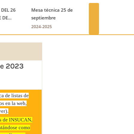
form
GUÍA DE ELECCIÓN DE
Rec
HORARIOS
tem
next
2024-2025
202
de 2023
de listas de
os en la web,
er).
tas de INSUCAN,
untándose como