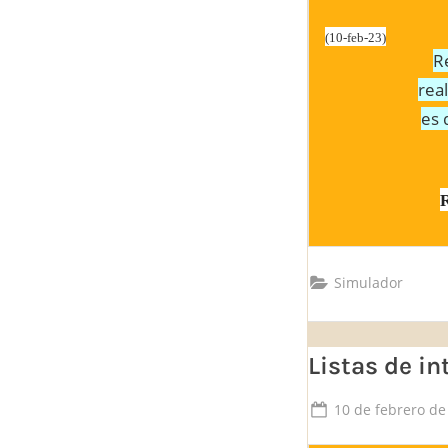
(10-feb-23)
R
rea
es 
Simulador
Listas de in
Posted
10 de febrero de
on