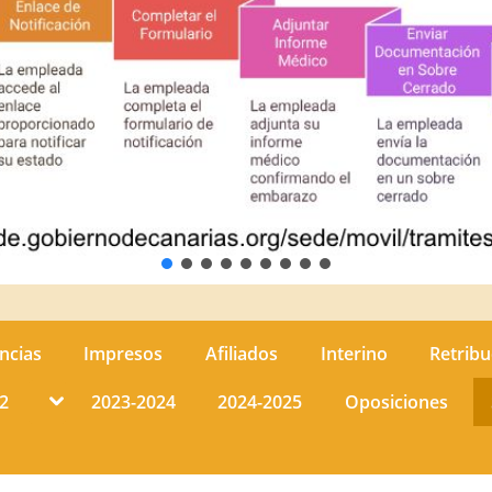
ncias
Impresos
Afiliados
Interino
Retribu
Toggle
2
2023-2024
2024-2025
Oposiciones
sub-
menu