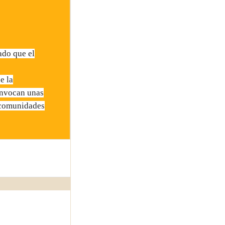
o que el
e la
onvocan unas
s comunidades