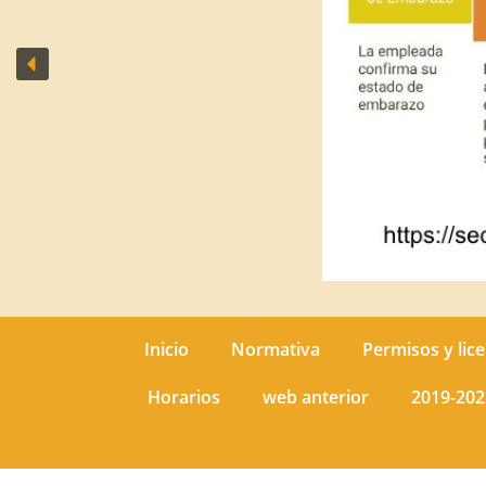
Inicio
Normativa
Permisos y lice
Horarios
web anterior
2019-202