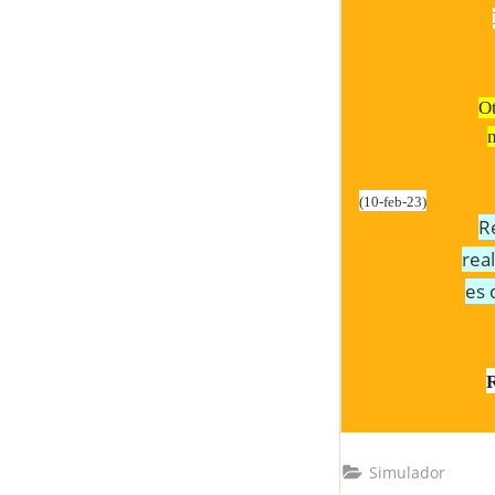
O
n
(10-feb-23)
R
rea
es 
Simulador