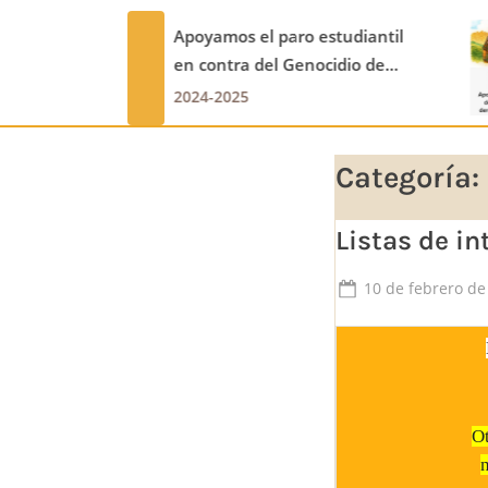
 paro estudiantil
La Paz es el Camino
el Genocidio de
prev
2024-2025
Categoría:
Listas de in
Posted
10 de febrero de
on
O
n