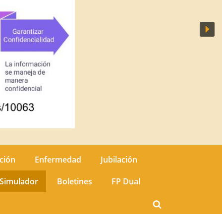
ción
Enfermedad
Jubilación
Simulador
Boletines
FP Dual
Toggle
search