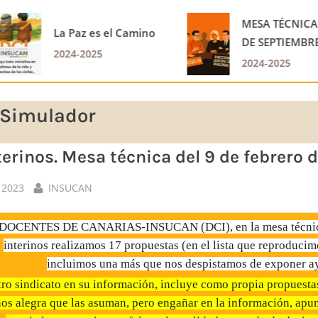
MESA TÉCNICA DEL 26
Mesa técnica 25 de
DE SEPTIEMBRE DE
septiembre
2025
2024-2025
2024-2025
Simulador
terinos. Mesa técnica del 9 de febrero 
By
 2023
INSUCAN
DOCENTES DE CANARIAS-INSUCAN (DCI), en la mesa técnica 
interinos realizamos 17 propuestas (en el lista que reproducim
incluimos una más que nos despistamos de exponer ay
tro sindicato en su información, incluye como propia propues
os alegra que las asuman, pero engañar en la información, ap