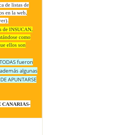
de listas de
os en la web,
er).
tas de INSUCAN,
untándose como
que ellos son
s TODAS fueron
o además algunas
ÑA DE APUNTARSE
DE CANARIAS-