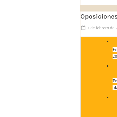
Oposiciones
Posted
7 de febrero de 
on
E
20
En
pl