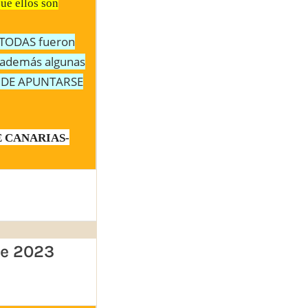
que ellos son
s TODAS fueron
o además algunas
ÑA DE APUNTARSE
DE CANARIAS-
de 2023