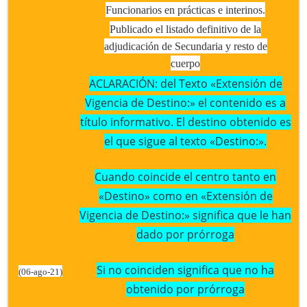
Funcionarios en prácticas e interinos.
Publicado el listado definitivo de la
adjudicación de Secundaria y resto de
cuerpo
ACLARACIÓN: del Texto «Extensión de
Vigencia de Destino:» el contenido es a
título informativo. El destino obtenido es
el que sigue al texto «Destino:».
Cuando coincide el centro tanto en
«Destino» como en «Extensión de
Vigencia de Destino:» significa que le han
dado por prórroga
Si no coinciden significa que no ha
(06-ago-21)
obtenido por prórroga