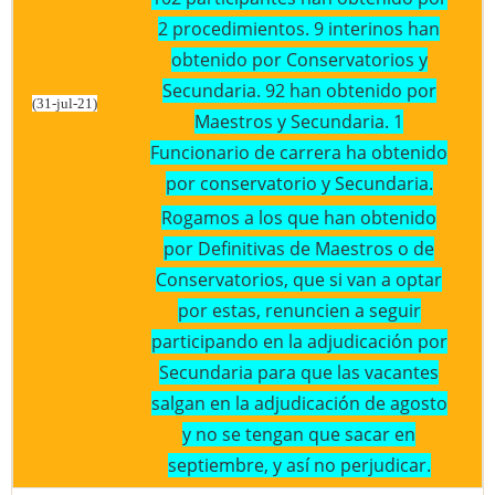
2 procedimientos. 9 interinos han
obtenido por Conservatorios y
Secundaria. 92 han obtenido por
(31-jul-21)
Maestros y Secundaria. 1
Funcionario de carrera ha obtenido
por conservatorio y Secundaria.
Rogamos a los que han obtenido
por Definitivas de Maestros o de
Conservatorios, que si van a optar
por estas, renuncien a seguir
participando en la adjudicación por
Secundaria para que las vacantes
salgan en la adjudicación de agosto
y no se tengan que sacar en
septiembre, y así no perjudicar.