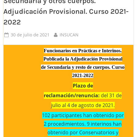
Secundaria y otros cuerpos.
Adjudicación Provisional. Curso 2021-
2022
Posted
By
30 de julio de 2021
INSUCAN
on
Funcionarios
en Prácticas
e Interinos.
Publicada la Adjudicación Provisional
de Secundaria y resto de cuerpos. Curso
2021-2022
Plazo de
reclamación/renuncia:
del 31 de
julio al 4 de agosto de 2021.
102 participantes han obtenido por
2 procedimientos. 9 interinos han
obtenido por Conservatorios y