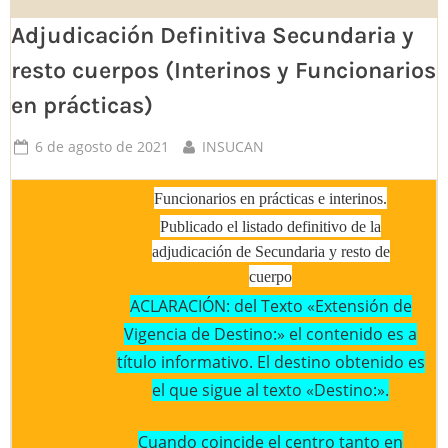
Adjudicación Definitiva Secundaria y
resto cuerpos (Interinos y Funcionarios
en prácticas)
Posted
By
6 de agosto de 2021
INSUCAN
on
Funcionarios en prácticas e interinos.
Publicado el listado definitivo de la
adjudicación de Secundaria y resto de
cuerpo
ACLARACIÓN: del Texto «Extensión de
Vigencia de Destino:» el contenido es a
título informativo. El destino obtenido es
el que sigue al texto «Destino:».
Cuando coincide el centro tanto en