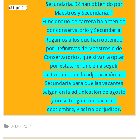
Secundaria. 92 han obtenido por
(31-jul-21)
Maestros y Secundaria. 1
Funcionario de carrera ha obtenido
por conservatorio y Secundaria.
Rogamos a los que han obtenido
por Definitivas de Maestros o de
Conservatorios, que si van a optar
por estas, renuncien a seguir
participando en la adjudicación por
Secundaria para que las vacantes
salgan en la adjudicación de agosto
y no se tengan que sacar en
septiembre, y así no perjudicar.
2020-2021