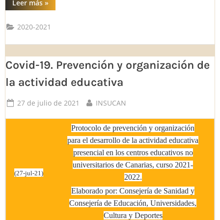
“Mes:
Leer más
»
Julio
2021”
2020-2021
Covid-19. Prevención y organización de
la actividad educativa
Posted
By
27 de julio de 2021
INSUCAN
on
Protocolo de prevención y organización
para el desarrollo de la actividad educativa
presencial en los centros educativos no
universitarios de Canarias, curso 2021-
(27-jul-21)
2022.
Elaborado por: Consejería de Sanidad y
Consejería de Educación, Universidades,
Cultura y Deportes