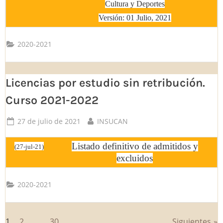
Cultura y Deportes
Versión: 01 Julio, 2021
2020-2021
Licencias por estudio sin retribución.
Curso 2021-2022
Posted
By
27 de julio de 2021
INSUCAN
on
Listado definitivo de admitidos y
(27-jul-21)
excluidos
2020-2021
1
2
…
30
Siguientes