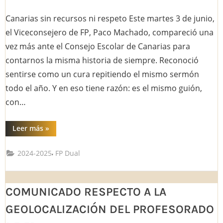
ORGANIZACIÓN
on
Y
Canarias sin recursos ni respeto Este martes 3 de junio,
FUNCIONAMIENTO
PARA
el Viceconsejero de FP, Paco Machado, compareció una
EL
CURSO
vez más ante el Consejo Escolar de Canarias para
2025-
2026”
contarnos la misma historia de siempre. Reconoció
sentirse como un cura repitiendo el mismo sermón
todo el año. Y en eso tiene razón: es el mismo guión,
con…
“
Leer más
»
El
mismo
,
2024-2025
FP Dual
sermón,
distinto
día:
educación
pública
COMUNICADO RESPECTO A LA
en”
GEOLOCALIZACIÓN DEL PROFESORADO