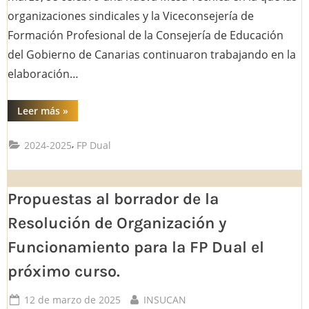
organizaciones sindicales y la Viceconsejería de
Formación Profesional de la Consejería de Educación
del Gobierno de Canarias continuaron trabajando en la
elaboración…
“Información
Leer más
»
de
la
mesa
,
2024-2025
FP Dual
técnica
de
FP.”
Propuestas al borrador de la
Resolución de Organización y
Funcionamiento para la FP Dual el
próximo curso.
Posted
By
12 de marzo de 2025
INSUCAN