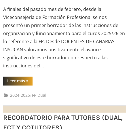
on
A finales del pasado mes de febrero, desde la
Viceconsejería de Formación Profesional se nos
presentó un primer borrador de las instrucciones de
organización y funcionamiento para el curos 2025/26 en
lo referente a la FP. Desde DOCENTES DE CANARIAS-
INSUCAN valoramos positivamente el avance
significativo de este borrador con respecto a las
instrucciones del…
“Propuestas
Leer más
»
al
borrador
de
,
2024-2025
FP Dual
la
Resolución
de
Organización
y
RECORDATORIO PARA TUTORES (DUAL,
Funcionamiento
para
la
FCT Y COTUTORES)
FP