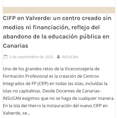
el
CIFP
en
Valverde
CIFP en Valverde: un centro creado sin
desmantela
al
IES
medios ni financiación, reflejo del
Garoé”
abandono de la educación pública en
Canarias
Posted
By
3 de septiembre de 2025
INSUCAN
on
Uno de los grandes retos de la Viceconsejería de
Formación Profesional es la creación de Centros
Integrados de FP (CIFP) en todas las islas, incluídas la
islas no capitalinas. Desde Docentes de Canarias-
INSUCAN exigimos que no se haga de cualquier manera.
En la isla del Hierro la instauración del nuevo CIFP en
Valverde, se…