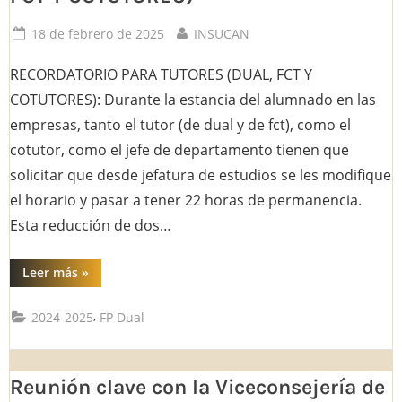
Dual
el
Posted
By
18 de febrero de 2025
INSUCAN
próximo
curso.”
on
RECORDATORIO PARA TUTORES (DUAL, FCT Y
COTUTORES): Durante la estancia del alumnado en las
empresas, tanto el tutor (de dual y de fct), como el
cotutor, como el jefe de departamento tienen que
solicitar que desde jefatura de estudios se les modifique
el horario y pasar a tener 22 horas de permanencia.
Esta reducción de dos…
“RECORDATORIO
Leer más
»
PARA
TUTORES
(DUAL,
,
2024-2025
FP Dual
FCT
Y
COTUTORES)”
Reunión clave con la Viceconsejería de