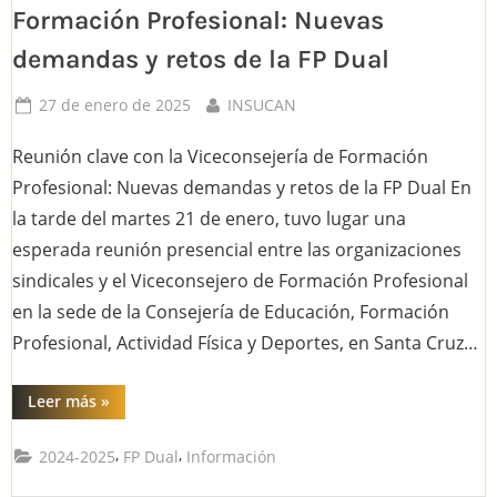
Formación Profesional: Nuevas
demandas y retos de la FP Dual
Posted
By
27 de enero de 2025
INSUCAN
on
Reunión clave con la Viceconsejería de Formación
Profesional: Nuevas demandas y retos de la FP Dual En
la tarde del martes 21 de enero, tuvo lugar una
esperada reunión presencial entre las organizaciones
sindicales y el Viceconsejero de Formación Profesional
en la sede de la Consejería de Educación, Formación
Profesional, Actividad Física y Deportes, en Santa Cruz…
“Reunión
Leer más
»
clave
con
la
,
,
2024-2025
FP Dual
Información
Viceconsejería
de
Formación