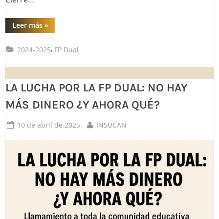
“Mesa
Leer más
»
Técnica
FP
30
,
2024-2025
FP Dual
abril”
LA LUCHA POR LA FP DUAL: NO HAY
MÁS DINERO ¿Y AHORA QUÉ?
Posted
By
10 de abril de 2025
INSUCAN
on