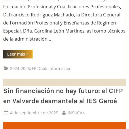
Formación Profesional y Cualificaciones Profesionales,
D. Francisco Rodríguez Machado, la Directora General
de Formación Profesional y Enseñanzas de Régimen
Especial, Dña. Carolina León Martínez, así como técnicos
de la administración…
“Mesa
Leer más
»
técnica
25
de
,
,
2024-2025
FP Dual
Información
septiembre”
Sin financiación no hay futuro: el CIFP
en Valverde desmantela al IES Garoé
Posted
By
4 de septiembre de 2025
INSUCAN
on