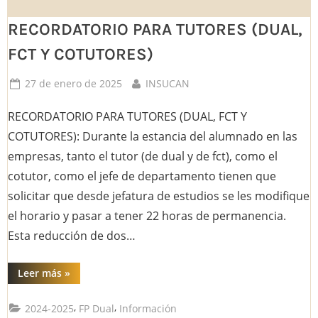
Profesional:
Nuevas
RECORDATORIO PARA TUTORES (DUAL,
demandas
y
retos
FCT Y COTUTORES)
de
la
FP
Posted
By
27 de enero de 2025
INSUCAN
Dual”
on
RECORDATORIO PARA TUTORES (DUAL, FCT Y
COTUTORES): Durante la estancia del alumnado en las
empresas, tanto el tutor (de dual y de fct), como el
cotutor, como el jefe de departamento tienen que
solicitar que desde jefatura de estudios se les modifique
el horario y pasar a tener 22 horas de permanencia.
Esta reducción de dos…
“RECORDATORIO
Leer más
»
PARA
TUTORES
(DUAL,
,
,
2024-2025
FP Dual
Información
FCT