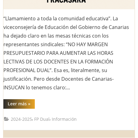
“Llamamiento a toda la comunidad educativa”. La
viceconsejería de Educación del Gobierno de Canarias
ha dejado claro en las mesas técnicas con los
representantes sindicales: “NO HAY MARGEN
PRESUPUESTARIO PARA AUMENTAR LAS HORAS
LECTIVAS DE LOS DOCENTES EN LA FORMACIÓN
PROFESIONAL DUAL”. Esa es, literalmente, su
justificación. Pero desde Docentes de Canarias-
INSUCAN lo tenemos claro:…
“LA
Leer más
»
LUCHA
POR
LA
,
,
2024-2025
FP Dual
Información
FP
DUAL:
NO
HAY
MÁS