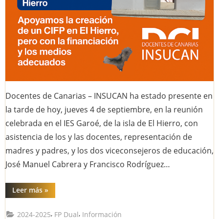
Docentes de Canarias – INSUCAN ha estado presente en
la tarde de hoy, jueves 4 de septiembre, en la reunión
celebrada en el IES Garoé, de la isla de El Hierro, con
asistencia de los y las docentes, representación de
madres y padres, y los dos viceconsejeros de educación,
José Manuel Cabrera y Francisco Rodríguez…
“Sin
Leer más
»
financiación
no
hay
,
,
2024-2025
FP Dual
Información
futuro: