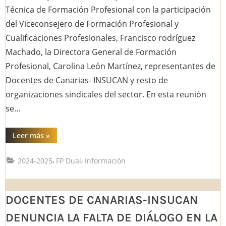
Técnica de Formación Profesional con la participación
del Viceconsejero de Formación Profesional y
Cualificaciones Profesionales, Francisco rodríguez
Machado, la Directora General de Formación
Profesional, Carolina León Martínez, representantes de
Docentes de Canarias- INSUCAN y resto de
organizaciones sindicales del sector. En esta reunión
se…
“MESA
Leer más
»
TÉCNICA
FORMACIÓN
PROFESIONAL
,
,
2024-2025
FP Dual
Información
26
DE
JUNIO
2025
DOCENTES DE CANARIAS-INSUCAN
DENUNCIA LA FALTA DE DIÁLOGO EN LA