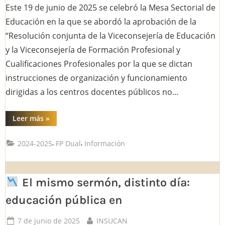
Este 19 de junio de 2025 se celebró la Mesa Sectorial de
Educación en la que se abordó la aprobación de la
“Resolución conjunta de la Viceconsejería de Educación
”
y la Viceconsejería de Formación Profesional y
Cualificaciones Profesionales por la que se dictan
instrucciones de organización y funcionamiento
dirigidas a los centros docentes públicos no…
“DOCENTES
Leer más
»
DE
CANARIAS-
INSUCAN
,
,
2024-2025
FP Dual
Información
DENUNCIA
LA
FALTA
DE
DIÁLOGO
El mismo sermón, distinto día:
EN
LA
APROBACIÓN
educación pública en
DE
LA
RESOLUCIÓN
Posted
By
7 de junio de 2025
INSUCAN
DE