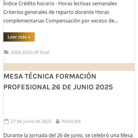
Índice Crédito horario · Horas lectivas semanales
Criterios generales de reparto docente Horas
complementarias Compensación por exceso de…
“Guía
Leer más
»
resumen
de
instrucciones
,
2024-2025
FP Dual
de
organización
y
funcionamiento
para
MESA TÉCNICA FORMACIÓN
FP
2025-
2026
PROFESIONAL 26 DE JUNIO 2025
(Anexo
IV).”
Posted
By
27 de junio de 2025
INSUCAN
on
Durante la jornada del 26 de junio, se celebró una Mesa