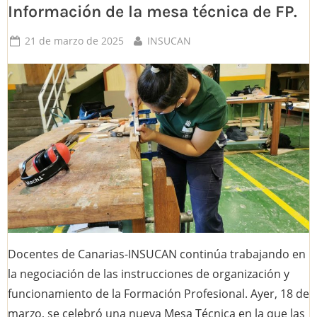
Información de la mesa técnica de FP.
DINERO
¿Y
AHORA
QUÉ?”
Posted
By
21 de marzo de 2025
INSUCAN
on
Docentes de Canarias-INSUCAN continúa trabajando en
la negociación de las instrucciones de organización y
funcionamiento de la Formación Profesional. Ayer, 18 de
marzo, se celebró una nueva Mesa Técnica en la que las