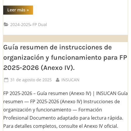
“CIFP
Leer más
»
en
Valverde:
un
,
2024-2025
FP Dual
centro
creado
sin
medios
ni
Guía resumen de instrucciones de
financiación,
reflejo
del
organización y funcionamiento para FP
abandono
de
2025-2026 (Anexo IV).
la
educación
pública
en
Posted
By
31 de agosto de 2025
INSUCAN
Canarias”
on
FP 2025-2026 – Guía resumen (Anexo IV) | INSUCAN Guía
resumen — FP 2025-2026 (Anexo IV) Instrucciones de
organización y funcionamiento — Formación
Profesional Documento adaptado para lectura rápida.
Para detalles completos, consulte el Anexo IV oficial.