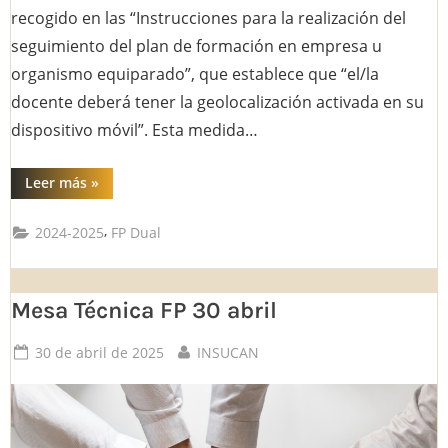
recogido en las “Instrucciones para la realización del
seguimiento del plan de formación en empresa u
organismo equiparado”, que establece que “el/la
docente deberá tener la geolocalización activada en su
dispositivo móvil”. Esta medida…
“COMUNICADO
Leer más
»
RESPECTO
A
LA
,
2024-2025
FP Dual
GEOLOCALIZACIÓN
DEL
PROFESORADO
DE
FP”
Mesa Técnica FP 30 abril
Posted
By
30 de abril de 2025
INSUCAN
on