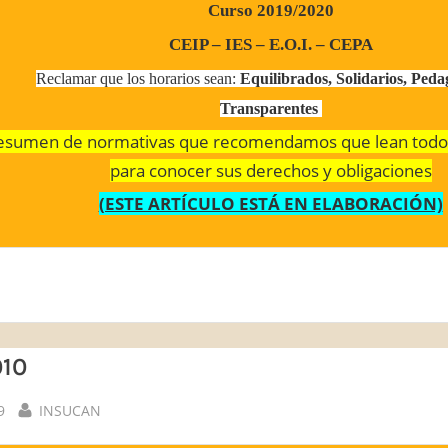
Curso 2019/2020
CEIP – IES – E.O.I. – CEPA
Reclamar que los horarios sean:
Equilibrados, Solidarios, Peda
Transparentes
esumen de normativas que recomendamos que lean todos
para conocer sus derechos y obligaciones
(ESTE ARTÍCULO ESTÁ EN ELABORACIÓN)
010
By
9
INSUCAN