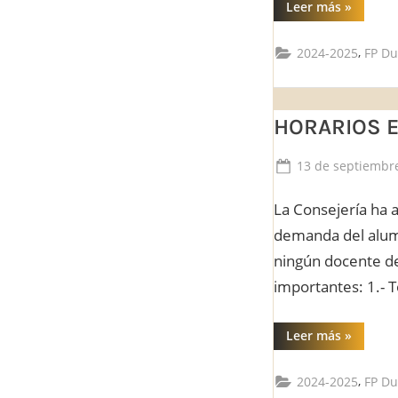
“Demand
Leer más
»
de
FP”
,
2024-2025
FP Du
HORARIOS E
Posted
13 de septiembr
on
La Consejería ha a
demanda del alumn
ningún docente de
importantes: 1.- 
“HORARI
Leer más
»
EN
LA
NUEVA
,
2024-2025
FP Du
FP
DUAL”