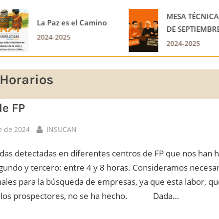
MESA TÉCNICA DEL 26
Mesa técnica 25 de
DE SEPTIEMBRE DE
septiembre
2025
2024-2025
2024-2025
Horarios
e FP
By
e de 2024
INSUCAN
as detectadas en diferentes centros de FP que nos han he
segundo y tercero: entre 4 y 8 horas. Consideramos necesar
ales para la búsqueda de empresas, ya que esta labor, q
or los prospectores, no se ha hecho. Dada…