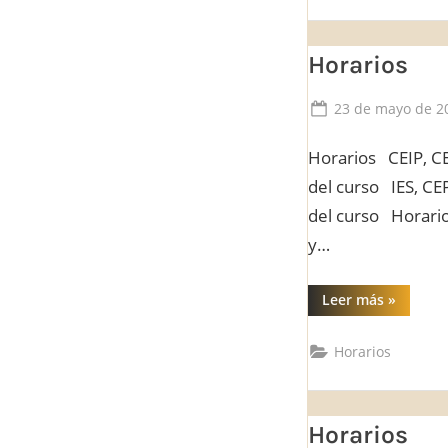
Horarios
Posted
23 de mayo de 2
on
Horarios CEIP, CE
del curso IES, CE
del curso Horario
y…
“Horarios
Leer más
»
Horarios
Horarios