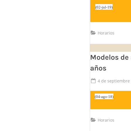
(02-jul-19)
Horarios
Modelos de 
años
Posted
4 de septiembre
on
(04-ago-18)
Horarios