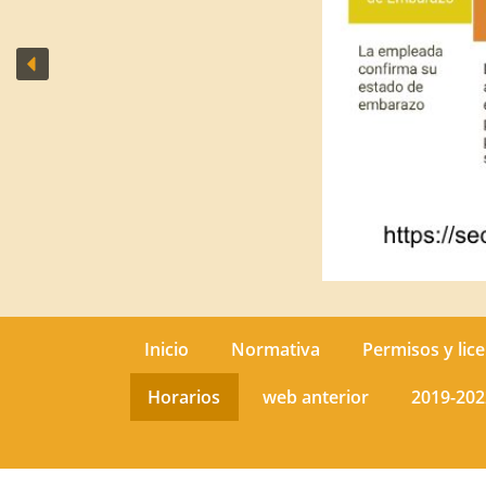
Inicio
Normativa
Permisos y lice
Horarios
web anterior
2019-202