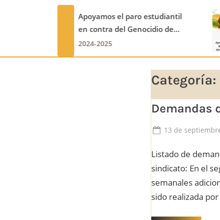
aro estudiantil
La Paz es el Camino
Genocidio de
prev
2024-2025
Categoría:
Demandas d
Posted
13 de septiembr
on
Listado de demand
sindicato: En el 
semanales adicion
sido realizada p