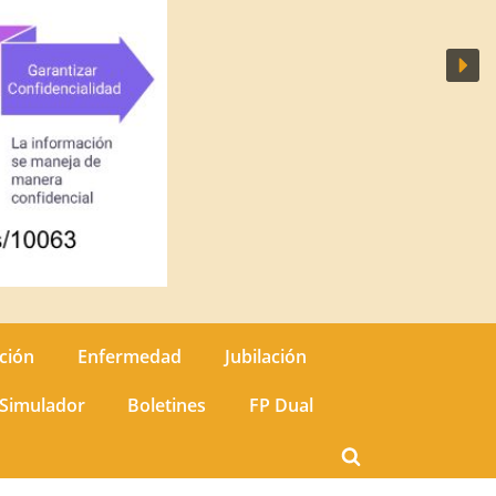
ción
Enfermedad
Jubilación
Simulador
Boletines
FP Dual
Toggle
search