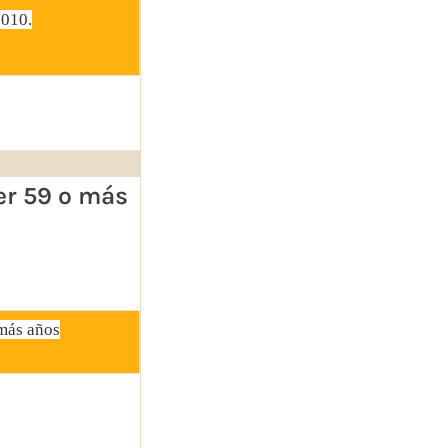
2010.
er 59 o más
 más años