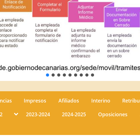
ncias
Impresos
Afiliados
Interino
Retribu
Toggle
2
2023-2024
2024-2025
Oposiciones
sub-
menu