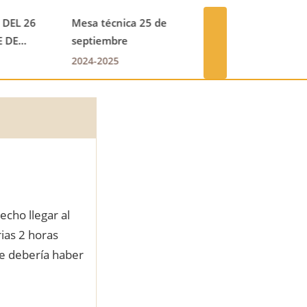
form
GUÍA DE ELECCIÓN DE
Recogi
HORARIOS
tempe
next
2024-2025
2024-2
cho llegar al
ias 2 horas
ue debería haber