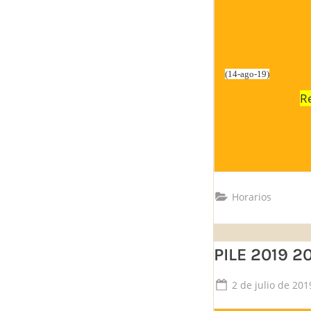
(14
-ago-19)
R
Horarios
PILE 2019 2
Posted
2 de julio de 201
on