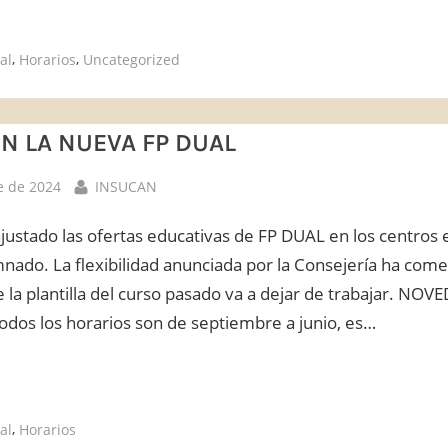
as
,
,
al
Horarios
Uncategorized
N LA NUEVA FP DUAL
By
e de 2024
INSUCAN
justado las ofertas educativas de FP DUAL en los centros 
ado. La flexibilidad anunciada por la Consejería ha come
 la plantilla del curso pasado va a dejar de trabajar. NO
Todos los horarios son de septiembre a junio, es…
OS
,
al
Horarios