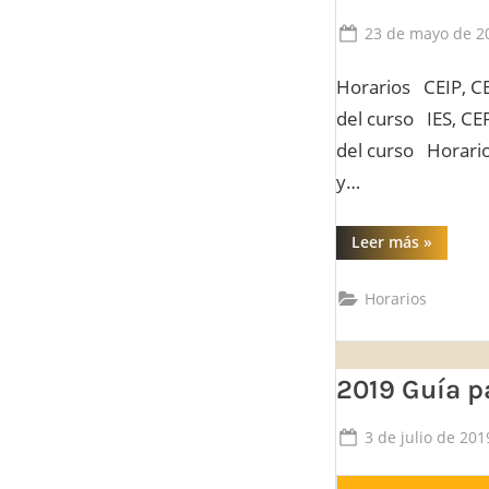
Posted
23 de mayo de 2
on
Horarios CEIP, CE
del curso IES, CE
del curso Horario
y…
“Horarios
Leer más
»
Horarios
2019 Guía pa
Posted
3 de julio de 201
on