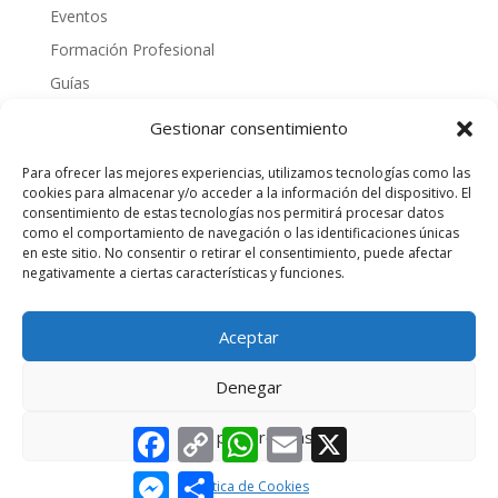
Eventos
Formación Profesional
Guías
Interinos
Gestionar consentimiento
Normativa
Para ofrecer las mejores experiencias, utilizamos tecnologías como las
Noticias
cookies para almacenar y/o acceder a la información del dispositivo. El
consentimiento de estas tecnologías nos permitirá procesar datos
Oposiciones
como el comportamiento de navegación o las identificaciones únicas
Procedimientos
en este sitio. No consentir o retirar el consentimiento, puede afectar
negativamente a ciertas características y funciones.
Varios
videos
Aceptar
Denegar
Facebook
Copy
WhatsApp
Email
X
Ver preferencias
Link
(C) 2025 - Alojamiento y diseño por
HGM Network
-
Messenger
Compartir
Política de Cookies
-
Privacidad
Política de Cookies