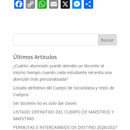
F
C
W
E
X
M
C
ac
o
h
m
e
o
e
p
at
ai
ss
m
b
y
s
l
e
p
o
Li
A
n
ar
Buscar
o
n
p
g
ti
Últimos Articulos
k
k
p
er
r
¿Cuánto alumnado puede atender un docente al
mismo tiempo cuando cada estudiante necesita una
atención más personalizada?
Listado definitivo del Cuerpo de Secundaria y resto de
Cuerpos
Ser docente no es solo dar clases
LISTADO DEFINITIVO DEL CUERPO DE MAESTROS Y
MAESTRAS
PERMUTAS E INTERCAMBIOS DE DESTINO 2026/2027