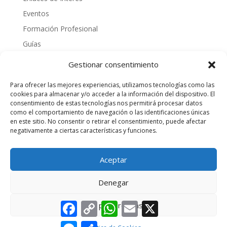
Eventos
Formación Profesional
Guías
Interinos
Gestionar consentimiento
Normativa
Para ofrecer las mejores experiencias, utilizamos tecnologías como las
Noticias
cookies para almacenar y/o acceder a la información del dispositivo. El
consentimiento de estas tecnologías nos permitirá procesar datos
Oposiciones
como el comportamiento de navegación o las identificaciones únicas
Procedimientos
en este sitio. No consentir o retirar el consentimiento, puede afectar
negativamente a ciertas características y funciones.
Varios
videos
Aceptar
Denegar
Facebook
Copy
WhatsApp
Email
X
Ver preferencias
Link
(C) 2025 - Alojamiento y diseño por
HGM Network
-
Messenger
Compartir