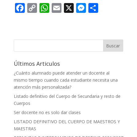
F
C
W
E
X
M
C
ac
o
h
m
e
o
e
p
at
ai
ss
m
b
y
s
l
e
p
o
Li
A
n
ar
Buscar
o
n
p
g
ti
Últimos Articulos
k
k
p
er
r
¿Cuánto alumnado puede atender un docente al
mismo tiempo cuando cada estudiante necesita una
atención más personalizada?
Listado definitivo del Cuerpo de Secundaria y resto de
Cuerpos
Ser docente no es solo dar clases
LISTADO DEFINITIVO DEL CUERPO DE MAESTROS Y
MAESTRAS