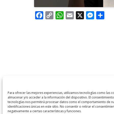
F
C
W
E
X
M
C
ac
o
h
m
e
o
e
p
at
ai
ss
m
b
y
s
l
e
p
o
Li
A
n
ar
o
n
p
g
ti
k
k
p
er
r
Para ofrecer las mejores experiencias, utilizamos tecnologías como las c
almacenar y/o acceder a la información del dispositivo. El consentimiento
tecnologías nos permitirá procesar datos como el comportamiento de na
identificaciones únicas en este sitio. No consentir o retirar el consentimi
negativamente a ciertas características y funciones.