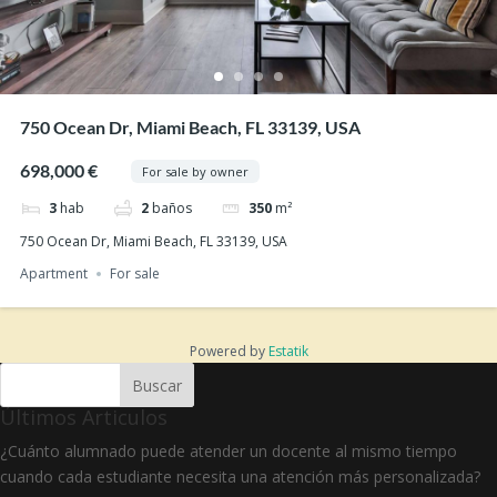
750 Ocean Dr, Miami Beach, FL 33139, USA
698,000 €
For sale by owner
3
hab
2
baños
350
m²
750 Ocean Dr, Miami Beach, FL 33139, USA
Apartment
For sale
Powered by
Estatik
Buscar
Últimos Articulos
¿Cuánto alumnado puede atender un docente al mismo tiempo
cuando cada estudiante necesita una atención más personalizada?