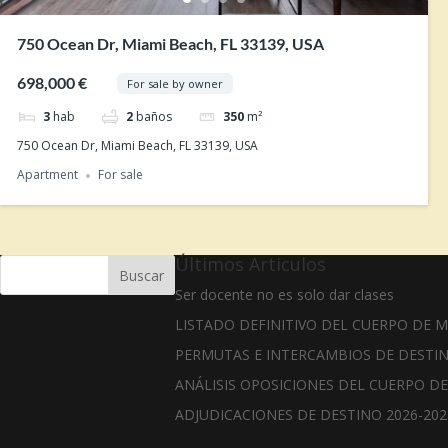
750 Ocean Dr, Miami Beach, FL 33139, USA
698,000 €
For sale by owner
3
hab
2
baños
350
m²
750 Ocean Dr, Miami Beach, FL 33139, USA
Apartment
For sale
Últimos Articulos
Buscar
Ser docente no es solo dar clases
LISTADO DEFINITIVO DEL CUERPO DE 
PERMUTAS E INTERCAMBIOS DE DESTIN
ANÁLISIS OPOSICIONES DEL CUERPO DE
ADJUDICACIONES DE DESTINO 2026-202