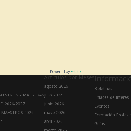
Powered by
Estatik
Informaci
Artículos por Meses
agosto 2026
Boletines
MAESTROS Y MAESTRAS
julio 2026
Enlaces de Interés
O 2026/2027
junio 2026
Eventos
 MAESTROS 2026.
mayo 2026
Formación Profesi
7
abril 2026
Guías
marzo 2026