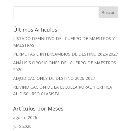
b
y
s
l
e
p
o
Li
A
n
ar
Buscar
o
n
p
g
ti
Últimos Articulos
k
k
p
er
r
LISTADO DEFINITIVO DEL CUERPO DE MAESTROS Y
MAESTRAS
PERMUTAS E INTERCAMBIOS DE DESTINO 2026/2027
ANÁLISIS OPOSICIONES DEL CUERPO DE MAESTROS
2026.
ADJUDICACIONES DE DESTINO 2026-2027
REIVINDICACIÓN DE LA ESCUELA RURAL Y CRÍTICA
AL DISCURSO CLASISTA.
Artículos por Meses
agosto 2026
julio 2026