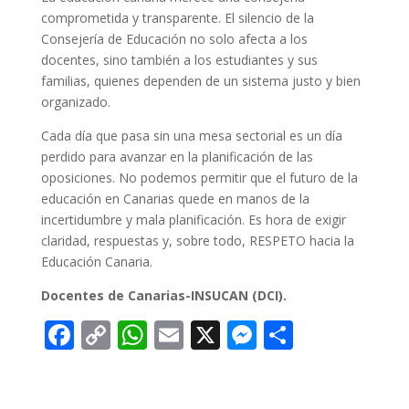
comprometida y transparente. El silencio de la
Consejería de Educación no solo afecta a los
docentes, sino también a los estudiantes y sus
familias, quienes dependen de un sistema justo y bien
organizado.
Cada día que pasa sin una mesa sectorial es un día
perdido para avanzar en la planificación de las
oposiciones. No podemos permitir que el futuro de la
educación en Canarias quede en manos de la
incertidumbre y mala planificación. Es hora de exigir
claridad, respuestas y, sobre todo, RESPETO hacia la
Educación Canaria.
Docentes de Canarias-INSUCAN (DCI).
F
C
W
E
X
M
C
ac
o
h
m
e
o
e
p
at
ai
ss
m