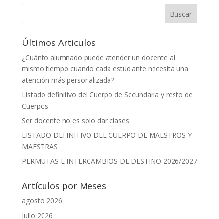
b
y
s
l
e
p
o
Li
A
n
ar
Buscar
o
n
p
g
ti
Últimos Articulos
k
k
p
er
r
¿Cuánto alumnado puede atender un docente al
mismo tiempo cuando cada estudiante necesita una
atención más personalizada?
Listado definitivo del Cuerpo de Secundaria y resto de
Cuerpos
Ser docente no es solo dar clases
LISTADO DEFINITIVO DEL CUERPO DE MAESTROS Y
MAESTRAS
PERMUTAS E INTERCAMBIOS DE DESTINO 2026/2027
Artículos por Meses
agosto 2026
julio 2026