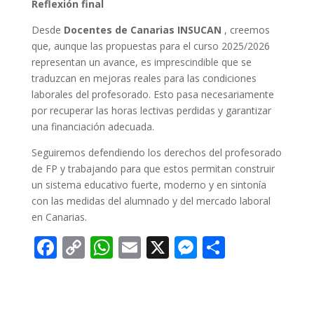
Reflexión final
Desde
Docentes de Canarias INSUCAN
, creemos
que, aunque las propuestas para el curso 2025/2026
representan un avance, es imprescindible que se
traduzcan en mejoras reales para las condiciones
laborales del profesorado. Esto pasa necesariamente
por recuperar las horas lectivas perdidas y garantizar
una financiación adecuada.
Seguiremos defendiendo los derechos del profesorado
de FP y trabajando para que estos permitan construir
un sistema educativo fuerte, moderno y en sintonía
con las medidas del alumnado y del mercado laboral
en Canarias.
F
C
W
E
X
M
C
ac
o
h
m
e
o
e
p
at
ai
ss
m