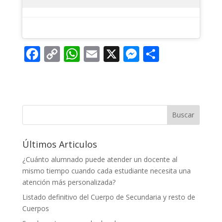
F
C
W
E
X
M
C
ac
o
h
m
e
o
e
p
at
ai
ss
m
b
y
s
l
e
p
o
Li
A
n
ar
Buscar
o
n
p
g
ti
Últimos Articulos
k
k
p
er
r
¿Cuánto alumnado puede atender un docente al
mismo tiempo cuando cada estudiante necesita una
atención más personalizada?
Listado definitivo del Cuerpo de Secundaria y resto de
Cuerpos