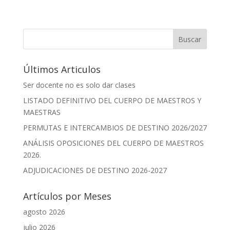
e
p
at
ai
ss
m
b
y
s
l
e
p
o
Li
A
n
ar
Buscar
o
n
p
g
ti
Últimos Articulos
k
k
p
er
r
Ser docente no es solo dar clases
LISTADO DEFINITIVO DEL CUERPO DE MAESTROS Y
MAESTRAS
PERMUTAS E INTERCAMBIOS DE DESTINO 2026/2027
ANÁLISIS OPOSICIONES DEL CUERPO DE MAESTROS
2026.
ADJUDICACIONES DE DESTINO 2026-2027
Artículos por Meses
agosto 2026
julio 2026