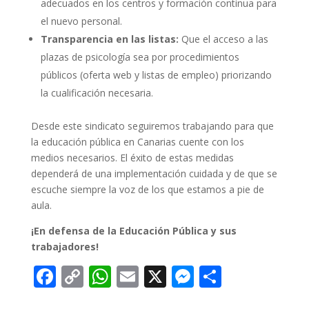
adecuados en los centros y formación continua para
el nuevo personal.
Transparencia en las listas:
Que el acceso a las
plazas de psicología sea por procedimientos
públicos (oferta web y listas de empleo) priorizando
la cualificación necesaria.
Desde este sindicato seguiremos trabajando para que
la educación pública en Canarias cuente con los
medios necesarios. El éxito de estas medidas
dependerá de una implementación cuidada y de que se
escuche siempre la voz de los que estamos a pie de
aula.
¡En defensa de la Educación Pública y sus
trabajadores!
F
C
W
E
X
M
C
ac
o
h
m
e
o