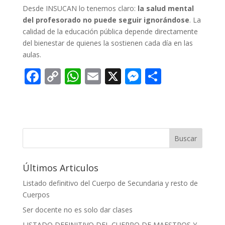
Desde INSUCAN lo tenemos claro:
la salud mental
del profesorado no puede seguir ignorándose
. La
calidad de la educación pública depende directamente
del bienestar de quienes la sostienen cada día en las
aulas.
F
C
W
E
X
M
C
ac
o
h
m
e
o
e
p
at
ai
ss
m
b
y
s
l
e
p
o
Li
A
n
ar
Buscar
o
n
p
g
ti
Últimos Articulos
k
k
p
er
r
Listado definitivo del Cuerpo de Secundaria y resto de
Cuerpos
Ser docente no es solo dar clases
LISTADO DEFINITIVO DEL CUERPO DE MAESTROS Y