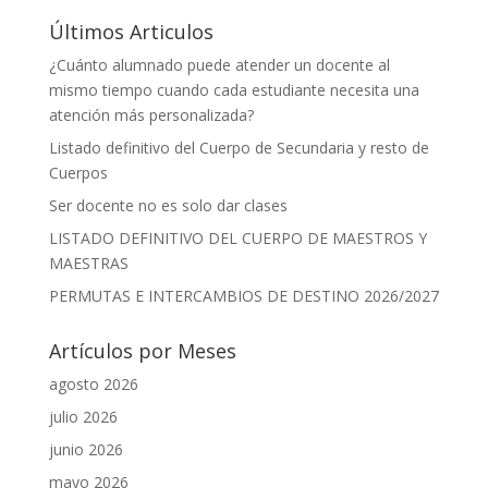
o
n
p
g
ti
Últimos Articulos
k
k
p
er
r
¿Cuánto alumnado puede atender un docente al
mismo tiempo cuando cada estudiante necesita una
atención más personalizada?
Listado definitivo del Cuerpo de Secundaria y resto de
Cuerpos
Ser docente no es solo dar clases
LISTADO DEFINITIVO DEL CUERPO DE MAESTROS Y
MAESTRAS
PERMUTAS E INTERCAMBIOS DE DESTINO 2026/2027
Artículos por Meses
agosto 2026
julio 2026
junio 2026
mayo 2026