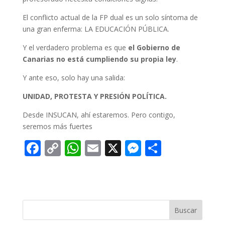
El conflicto actual de la FP dual es un solo síntoma de
una gran enferma: LA EDUCACIÓN PÚBLICA.
Y el verdadero problema es que
el Gobierno de
Canarias no está cumpliendo su propia ley
.
Y ante eso, solo hay una salida:
UNIDAD, PROTESTA Y PRESIÓN POLÍTICA.
Desde INSUCAN, ahí estaremos. Pero contigo,
seremos más fuertes
F
C
W
E
X
M
C
ac
o
h
m
e
o
e
p
at
ai
ss
m
b
y
s
l
e
p
o
Li
A
n
ar
Buscar