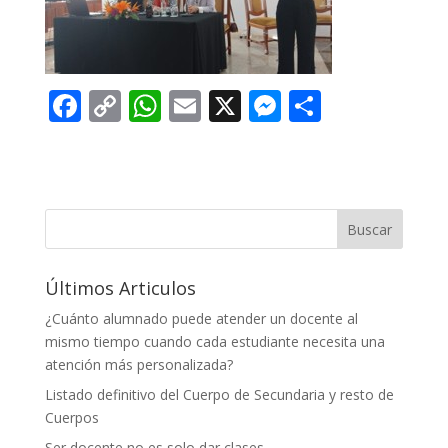
F
C
W
E
X
M
C
ac
o
h
m
e
o
e
p
at
ai
ss
m
b
y
s
l
e
p
o
Li
A
n
ar
Buscar
o
n
p
g
ti
Últimos Articulos
k
k
p
er
r
¿Cuánto alumnado puede atender un docente al
mismo tiempo cuando cada estudiante necesita una
atención más personalizada?
Listado definitivo del Cuerpo de Secundaria y resto de
Cuerpos
Ser docente no es solo dar clases