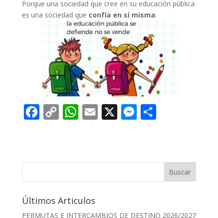
Porque una sociedad que cree en su educación pública
es una sociedad que
confía en sí misma
.
F
C
W
E
X
M
C
ac
o
h
m
e
o
e
p
at
ai
ss
m
b
y
s
l
e
p
o
Li
A
n
ar
Buscar
o
n
p
g
ti
Últimos Articulos
k
k
p
er
r
PERMUTAS E INTERCAMBIOS DE DESTINO 2026/2027