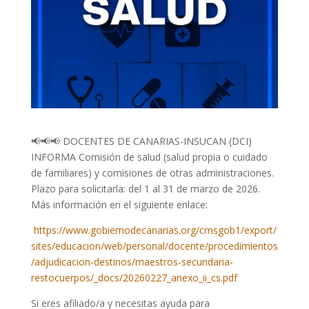
📢📢📢 DOCENTES DE CANARIAS-INSUCAN (DCI)
INFORMA Comisión de salud (salud propia o cuidado
de familiares) y comisiones de otras administraciones.
Plazo para solicitarla: del 1 al 31 de marzo de 2026.
Más información en el siguiente enlace:
https://www.gobiernodecanarias.org/cmsgob1/export/
sites/educacion/web/personal/docente/procedimientos
/adjudicacion-destinos/maestros-secundaria-
restocuerpos/_docs/20260227_anexo_ii_cs.pdf
Si eres afiliado/a y necesitas ayuda para