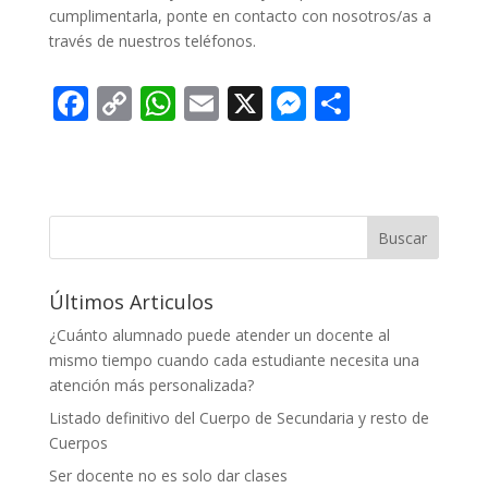
cumplimentarla, ponte en contacto con nosotros/as a
través de nuestros teléfonos.
F
C
W
E
X
M
C
ac
o
h
m
e
o
e
p
at
ai
ss
m
b
y
s
l
e
p
o
Li
A
n
ar
Buscar
o
n
p
g
ti
Últimos Articulos
k
k
p
er
r
¿Cuánto alumnado puede atender un docente al
mismo tiempo cuando cada estudiante necesita una
atención más personalizada?
Listado definitivo del Cuerpo de Secundaria y resto de
Cuerpos
Ser docente no es solo dar clases