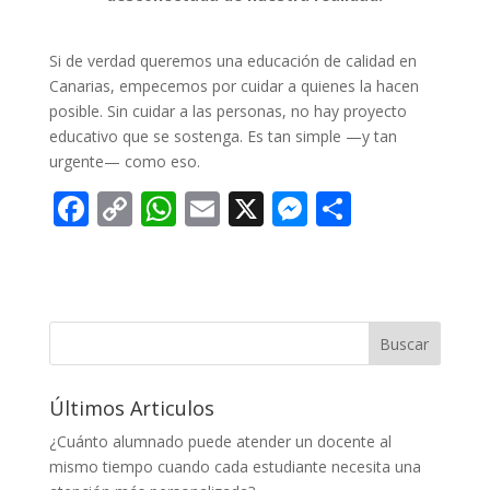
Si de verdad queremos una educación de calidad en
Canarias, empecemos por cuidar a quienes la hacen
posible. Sin cuidar a las personas, no hay proyecto
educativo que se sostenga. Es tan simple —y tan
urgente— como eso.
F
C
W
E
X
M
C
ac
o
h
m
e
o
e
p
at
ai
ss
m
b
y
s
l
e
p
o
Li
A
n
ar
Buscar
o
n
p
g
ti
Últimos Articulos
k
k
p
er
r
¿Cuánto alumnado puede atender un docente al
mismo tiempo cuando cada estudiante necesita una