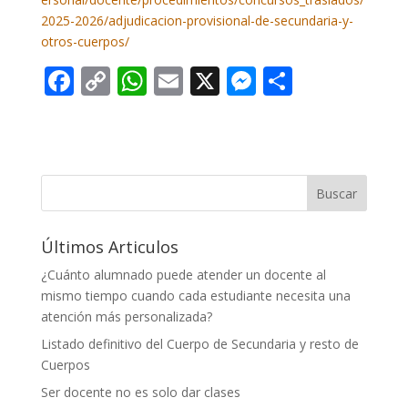
2025-2026/adjudicacion-provisional-de-secundaria-y-
otros-cuerpos/
F
C
W
E
X
M
C
ac
o
h
m
e
o
e
p
at
ai
ss
m
b
y
s
l
e
p
o
Li
A
n
ar
Buscar
o
n
p
g
ti
Últimos Articulos
k
k
p
er
r
¿Cuánto alumnado puede atender un docente al
mismo tiempo cuando cada estudiante necesita una
atención más personalizada?
Listado definitivo del Cuerpo de Secundaria y resto de
Cuerpos
Ser docente no es solo dar clases