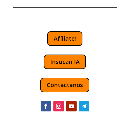
Afíliate!
Insucan IA
Contáctanos